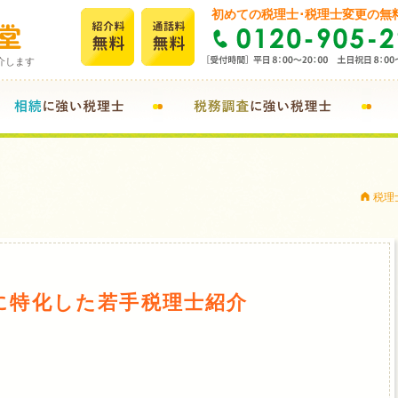
初めての税理士･税理士変更の無
介します
A
税理士
に特化した若手税理士紹介