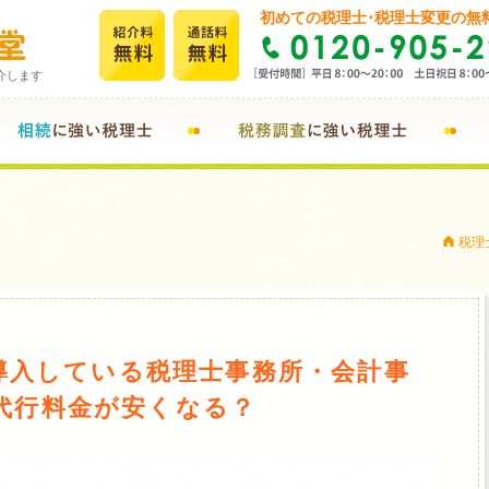
初めての税理士･税理士変更の無
介します
A
税理士
を導入している税理士事務所・会計事
代行料金が安くなる？